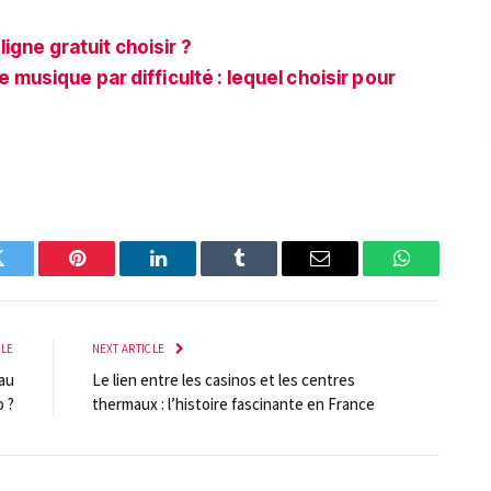
igne gratuit choisir ?
musique par difficulté : lequel choisir pour
Twitter
Pinterest
LinkedIn
Tumblr
Email
WhatsApp
CLE
NEXT ARTICLE
 au
Le lien entre les casinos et les centres
o ?
thermaux : l’histoire fascinante en France