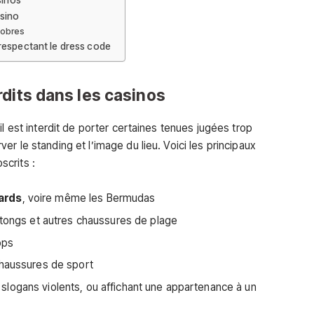
sinos
asino
 sobres
respectant le dress code
dits dans les casinos
l est interdit de porter certaines tenues jugées trop
r le standing et l’image du lieu. Voici les principaux
crits :
ards
, voire même les Bermudas
 tongs et autres chaussures de plage
ops
chaussures de sport
logans violents, ou affichant une appartenance à un