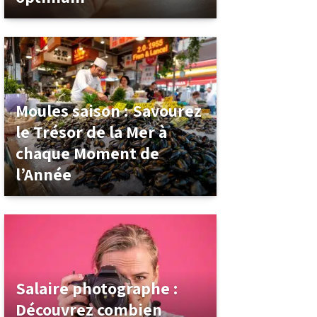
Moules saison : Savourez
le Trésor de la Mer à
chaque Moment de
l’Année
Salaire photographe :
Découvrez combien