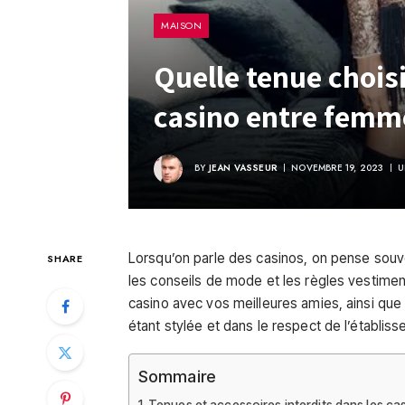
MAISON
Quelle tenue chois
casino entre femm
BY
JEAN VASSEUR
NOVEMBRE 19, 2023
U
Lorsqu’on parle des casinos, on pense souve
SHARE
les conseils de mode et les règles vestimen
casino avec vos meilleures amies, ainsi que 
étant stylée et dans le respect de l’établis
Sommaire