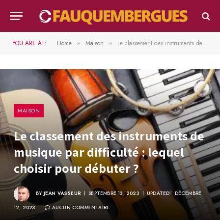
YOU ARE AT:
Home
Maison
Le classement des instruments de musique par difficulté : lequel choisir pour débuter ?
»
»
MAISON
Le classement des instruments de
musique par difficulté : lequel
choisir pour débuter ?
BY
JEAN VASSEUR
SEPTEMBRE 13, 2023
UPDATED:
DÉCEMBRE
12, 2023
AUCUN COMMENTAIRE