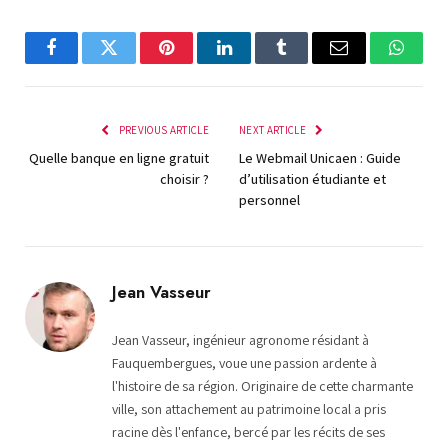
Facebook
Twitter
Pinterest
LinkedIn
Tumblr
Email
Whats
PREVIOUS ARTICLE
NEXT ARTICLE
Quelle banque en ligne gratuit
Le Webmail Unicaen : Guide
choisir ?
d’utilisation étudiante et
personnel
Jean Vasseur
Jean Vasseur, ingénieur agronome résidant à
Fauquembergues, voue une passion ardente à
l'histoire de sa région. Originaire de cette charmante
ville, son attachement au patrimoine local a pris
racine dès l'enfance, bercé par les récits de ses