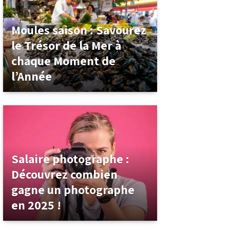
Moules saison : Savourez
le Trésor de la Mer à
chaque Moment de
l’Année
Salaire photographe :
Découvrez combien
gagne un photographe
en 2025 !