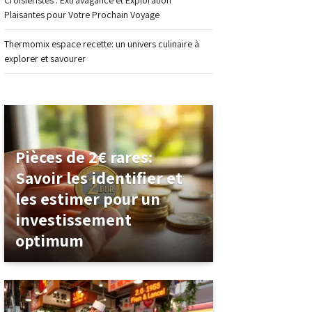
Croisiéristes : Extravagance et Exploration
Plaisantes pour Votre Prochain Voyage
Thermomix espace recette: un univers culinaire à
explorer et savourer
Pièces de 2€ rares:
Savoir les identifier et
les estimer pour un
investissement
optimum