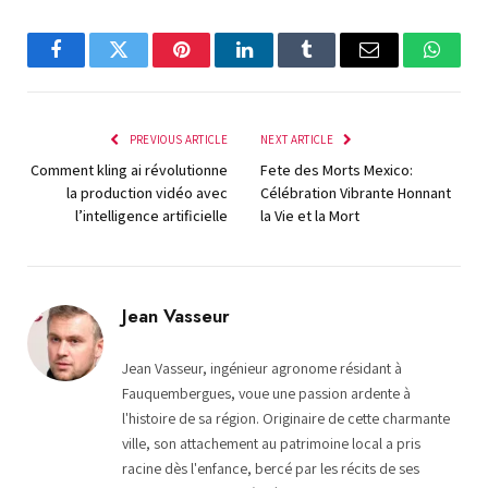
Facebook
Twitter
Pinterest
LinkedIn
Tumblr
Email
Whats
PREVIOUS ARTICLE
NEXT ARTICLE
Comment kling ai révolutionne
Fete des Morts Mexico:
la production vidéo avec
Célébration Vibrante Honnant
l’intelligence artificielle
la Vie et la Mort
Jean Vasseur
Jean Vasseur, ingénieur agronome résidant à
Fauquembergues, voue une passion ardente à
l'histoire de sa région. Originaire de cette charmante
ville, son attachement au patrimoine local a pris
racine dès l'enfance, bercé par les récits de ses