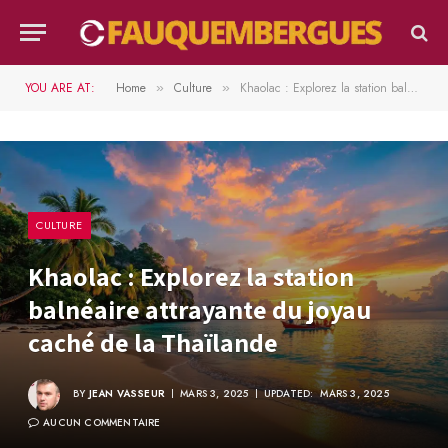
YOU ARE AT:
Home
Culture
Khaolac : Explorez la station balnéaire attrayante du joyau caché de la Thaïlande
»
»
CULTURE
Khaolac : Explorez la station
balnéaire attrayante du joyau
caché de la Thaïlande
BY
JEAN VASSEUR
MARS 3, 2025
UPDATED:
MARS 3, 2025
AUCUN COMMENTAIRE