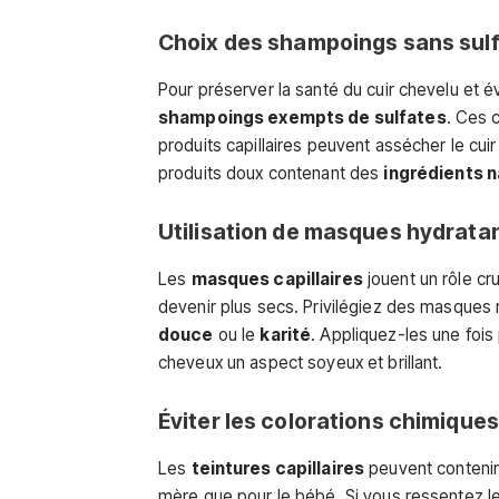
Choix des shampoings sans sul
Pour préserver la santé du cuir chevelu et évi
shampoings exempts de sulfates
. Ces 
produits capillaires peuvent assécher le cui
produits doux contenant des
ingrédients n
Utilisation de masques hydrata
Les
masques capillaires
jouent un rôle cr
devenir plus secs. Privilégiez des masques 
douce
ou le
karité
. Appliquez-les une fois 
cheveux un aspect soyeux et brillant.
Éviter les colorations chimiques
Les
teintures capillaires
peuvent contenir
mère que pour le bébé. Si vous ressentez l