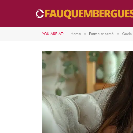
YOU ARE AT:
Home
Forme et santé
Quels 
»
»