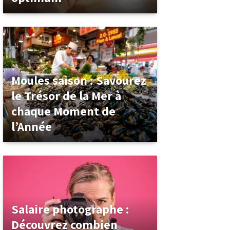
Moules saison : Savourez
le Trésor de la Mer à
chaque Moment de
l’Année
Salaire photographe :
Découvrez combien