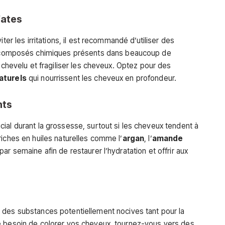
fates
ter les irritations, il est recommandé d’utiliser des
composés chimiques présents dans beaucoup de
r chevelu et fragiliser les cheveux. Optez pour des
aturels
qui nourrissent les cheveux en profondeur.
nts
ucial durant la grossesse, surtout si les cheveux tendent à
riches en huiles naturelles comme l’
argan
, l’
amande
par semaine afin de restaurer l’hydratation et offrir aux
 des substances potentiellement nocives tant pour la
e besoin de colorer vos cheveux, tournez-vous vers des