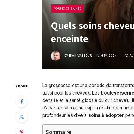
FORME ET SANTÉ
Quels soins cheve
enceinte
BY
JEAN VASSEUR
JUIN 19, 2024
AU
La grossesse est une période de transformat
SHARE
aussi pour les cheveux. Les
bouleverseme
densité et la santé globale du cuir chevelu.
d’adapter sa routine capillaire afin de main
profondeur les divers
soins à adopter
pend
Sommaire