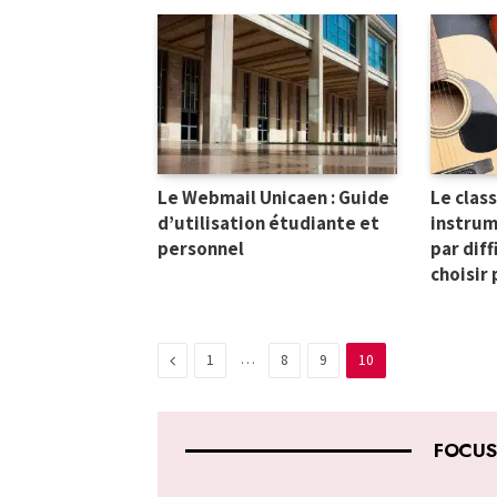
Le Webmail Unicaen : Guide
Le clas
d’utilisation étudiante et
instrum
personnel
par diff
choisir
Previous
…
1
8
9
10
FOCUS