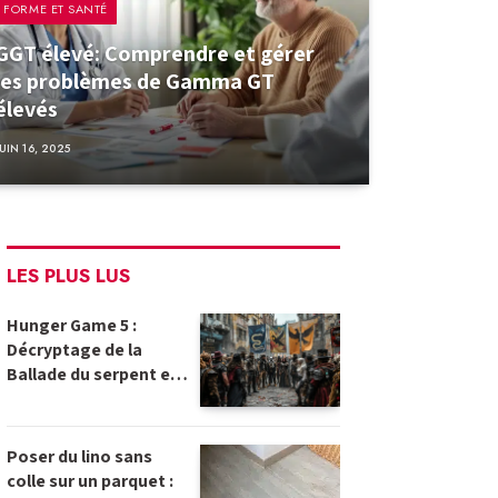
FORME ET SANTÉ
GGT élevé: Comprendre et gérer
les problèmes de Gamma GT
élevés
JUIN 16, 2025
LES PLUS LUS
Hunger Game 5 :
Décryptage de la
Ballade du serpent et
de l’oiseau chanteur et
projections futuristes
Poser du lino sans
colle sur un parquet :