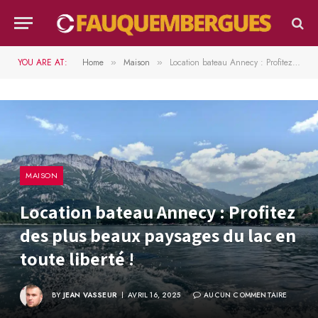
YOU ARE AT:
Home
Maison
Location bateau Annecy : Profitez des plus beaux paysages du lac en toute liberté !
»
»
MAISON
Location bateau Annecy : Profitez
des plus beaux paysages du lac en
toute liberté !
BY
JEAN VASSEUR
AVRIL 16, 2025
AUCUN COMMENTAIRE