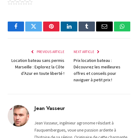
Facebook
Twitter
Pinterest
LinkedIn
Tumblr
Email
Whats
PREVIOUS ARTICLE
NEXT ARTICLE
Location bateau sans permis
Prix location bateau :
Marseille : Explorez la Côte
Découvrez les meilleures
d’Azur en toute liberté !
offres et conseils pour
naviguer à petit prix !
Jean Vasseur
Jean Vasseur, ingénieur agronome résidant à
Fauquembergues, voue une passion ardente à
l'histoire de sa région. Originaire de cette charmante