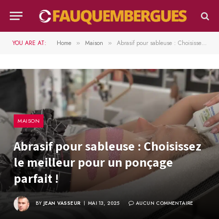
YOU ARE AT:
Home
Maison
Abrasif pour sableuse : Choisissez le meilleur pour un ponçage parfait !
»
»
MAISON
Abrasif pour sableuse : Choisissez
le meilleur pour un ponçage
parfait !
BY
JEAN VASSEUR
MAI 13, 2025
AUCUN COMMENTAIRE